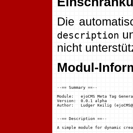
Einschränk
Die automatis
u
description
nicht unterstüt
Modul-Infor
--== Summary ==--

Module:   ejoCMS Meta Tag Genera
Version:  0.0.1 alpha

Author:   Ludger Keilig (ejoCMS@
--== Description ==--

A simple module for dynamic crea