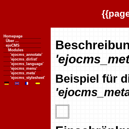
{{pag
Homepage
Beschreibun
Über ...
ejoCMS
Modules
'ejocms_met
'ejocms_annotate'
'ejocms_dirlist'
'ejocms_language'
'ejocms_menu'
'ejocms_meta'
Beispiel für
'ejocms_stylesheet'
'ejocms_meta