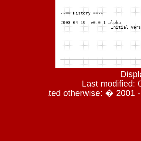
--== History ==--

2003-04-19  v0.0.1 alpha

                    Initial vers
Displ
Last modified:
If not stated otherwise: � 2001 