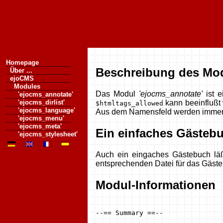
Homepage
Beschreibung des Mo
Über ...
ejoCMS
Modules
Das Modul
'ejocms_annotate'
ist e
'ejocms_annotate'
kann beeinflußt
'ejocms_dirlist'
$htmltags_allowed
'ejocms_language'
Aus dem Namensfeld werden immer 
'ejocms_menu'
'ejocms_meta'
Ein einfaches Gästeb
'ejocms_stylesheet'
Auch ein eingaches Gästebuch läßt
entsprechenden Datei für das Gäste
Modul-Informationen
--== Summary ==--
