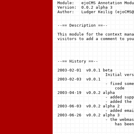
Module:   ejoCMS Annotation Modu
Version:  0.0.2 alpha 3

Author:   Ludger Keilig (ejoCMS@
--== Description ==--

This module for the context mana
visitors to add a comment to you
--== History ==--

2003-02-01  v0.0.1 beta

                    Initial vers
2003-02-03  v0.0.1 

                    - fixed some
                        code

2003-04-19  v0.0.2 alpha  

                    - added supp
                    - added the 
2003-06-03  v0.0.2 alpha 2

                    - added emai
2003-06-26  v0.0.2 alpha 3

                    - the webmas
                        has been