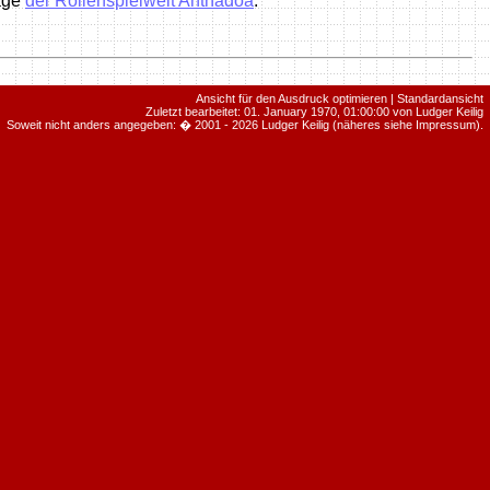
page
der Rollenspielwelt Anthadoa
.
Ansicht für den Ausdruck optimieren
|
Standardansicht
Zuletzt bearbeitet: 01. January 1970, 01:00:00 von
Ludger Keilig
Soweit nicht anders angegeben: � 2001 - 2026 Ludger Keilig (näheres siehe
Impressum
).