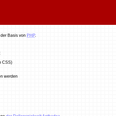
 der Basis von
PHP
.
t
on CSS)
en werden